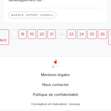
développement ou…
AGENCE, EXPERT, CONSEIL
…
18
19
20
21
22
23
24
25
26
dent
Mentions légales
Nous contacter
Politique de confidentialité
Conception et réalisation : noesya