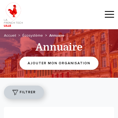
Accueil
Écosystème
Annuaire
Annuaire
AJOUTER MON ORGANISATION
FILTRER