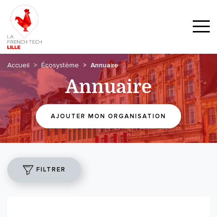
Accueil
Écosystème
Annuaire
Annuaire
AJOUTER MON ORGANISATION
FILTRER