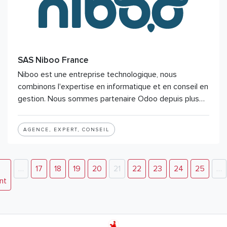
SAS Niboo France
Niboo est une entreprise technologique, nous
combinons l'expertise en informatique et en conseil en
gestion. Nous sommes partenaire Odoo depuis plus…
AGENCE, EXPERT, CONSEIL
…
17
18
19
20
21
22
23
24
25
…
nt