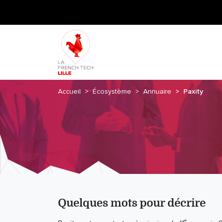
Accueil
Écosystème
Annuaire
Paxity
Quelques mots pour décrire