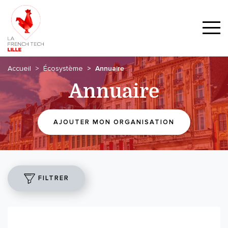
Accueil
Écosystème
Annuaire
Annuaire
AJOUTER MON ORGANISATION
FILTRER