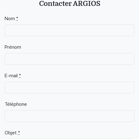
Contacter ARGIOS
If you
Nom
*
are a
human,
ignore
this
Prénom
field
E-mail
*
Téléphone
Objet
*