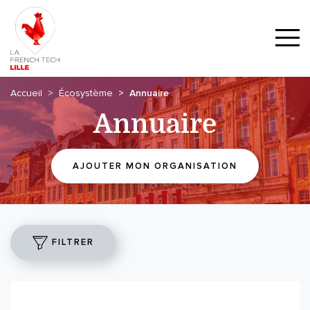
Accueil
Écosystème
Annuaire
Annuaire
AJOUTER MON ORGANISATION
FILTRER