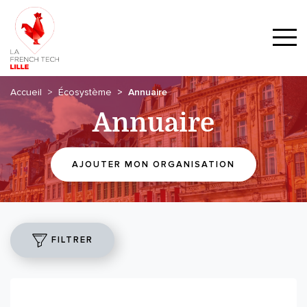
Accueil
Écosystème
Annuaire
Annuaire
AJOUTER MON ORGANISATION
FILTRER