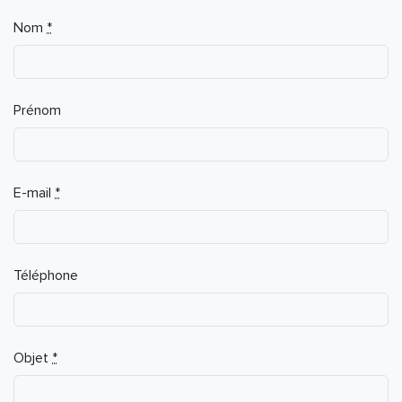
If you
Nom
*
are a
human,
ignore
this
Prénom
field
E-mail
*
Téléphone
Objet
*