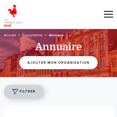
Accueil
Écosystème
Annuaire
Annuaire
AJOUTER MON ORGANISATION
FILTRER