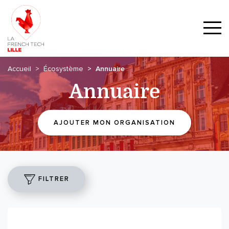
Accueil
Écosystème
Annuaire
Annuaire
AJOUTER MON ORGANISATION
FILTRER