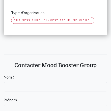
Type d'organisation
BUSINESS ANGEL / INVESTISSEUR INDIVIDUEL
Contacter Mood Booster Group
If you
Nom
*
are a
human,
ignore
this
Prénom
field