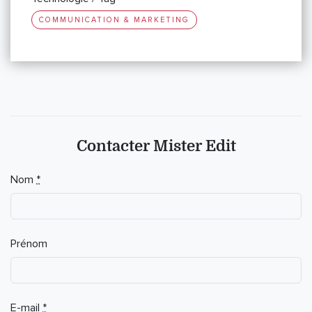
COMMUNICATION & MARKETING
Contacter Mister Edit
If you
Nom
*
are a
human,
ignore
this
Prénom
field
E-mail
*