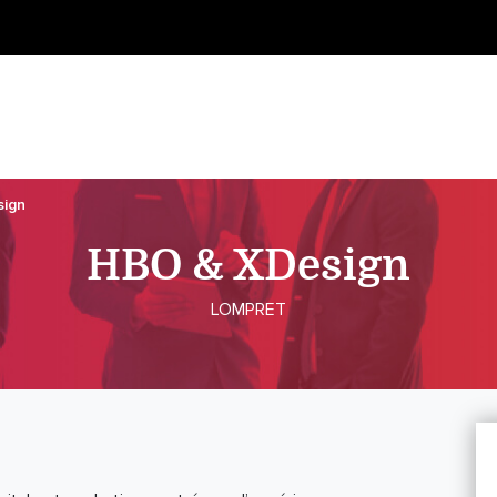
ign
HBO & XDesign
LOMPRET