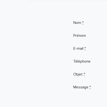
If you
Nom
*
are a
human,
Prénom
ignore
this
E-mail
*
field
Téléphone
Objet
*
Message
*