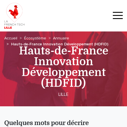
Accueil
Écosystème
Annuaire
Hauts-de-France Innovation Développement (HDFID)
Hauts-de-France
Innovation
Développement
(HDFID)
LILLE
Quelques mots pour décrire