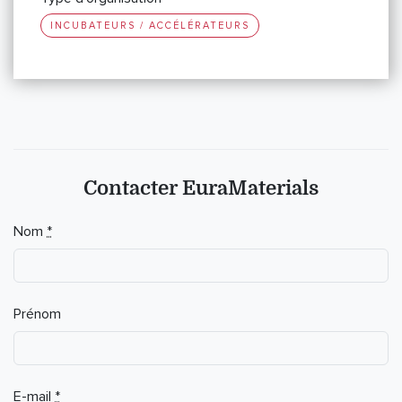
INCUBATEURS / ACCÉLÉRATEURS
Contacter EuraMaterials
If you
Nom
*
are a
human,
ignore
this
Prénom
field
E-mail
*