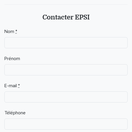
Contacter EPSI
If you
Nom
*
are a
human,
ignore
this
Prénom
field
E-mail
*
Téléphone